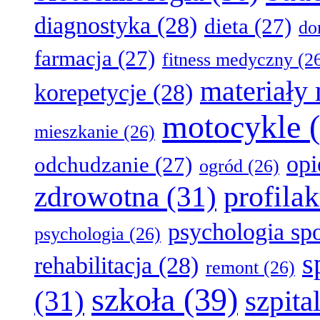
diagnostyka
(28)
dieta
(27)
d
farmacja
(27)
fitness medyczny
(2
materiały
korepetycje
(28)
motocykle
(
mieszkanie
(26)
opi
odchudzanie
(27)
ogród
(26)
profila
zdrowotna
(31)
psychologia sp
psychologia
(26)
s
rehabilitacja
(28)
remont
(26)
szkoła
(39)
(31)
szpita