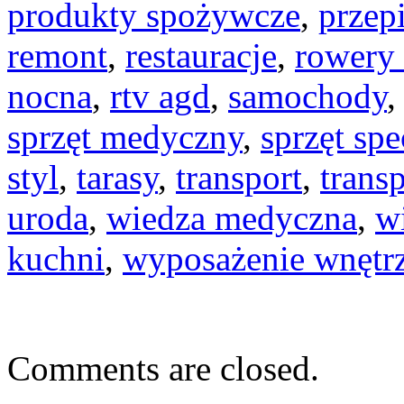
produkty spożywcze
,
przep
remont
,
restauracje
,
rowery 
nocna
,
rtv agd
,
samochody
sprzęt medyczny
,
sprzęt spe
styl
,
tarasy
,
transport
,
transp
uroda
,
wiedza medyczna
,
w
kuchni
,
wyposażenie wnętr
Comments are closed.