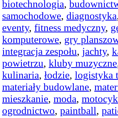
biotechnologia
,
budownict
samochodowe
,
diagnostyka
eventy
,
fitness medyczny
,
g
komputerowe
,
gry planszo
integracja zespołu
,
jachty
,
k
powietrzu
,
kluby muzyczne
kulinaria
,
łodzie
,
logistyka 
materiały budowlane
,
mater
mieszkanie
,
moda
,
motocyk
ogrodnictwo
,
paintball
,
pat